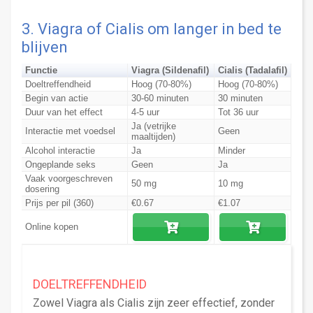
3. Viagra of Cialis om langer in bed te
blijven
Functie
Viagra (Sildenafil)
Cialis (Tadalafil)
Doeltreffendheid
Hoog (70-80%)
Hoog (70-80%)
Begin van actie
30-60 minuten
30 minuten
Duur van het effect
4-5 uur
Tot 36 uur
Ja (vetrijke
Interactie met voedsel
Geen
maaltijden)
Alcohol interactie
Ja
Minder
Ongeplande seks
Geen
Ja
Vaak voorgeschreven
50 mg
10 mg
dosering
Prijs per pil (360)
€0.67
€1.07
Online kopen
DOELTREFFENDHEID
Zowel Viagra als Cialis zijn zeer effectief, zonder