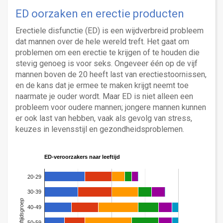
ED oorzaken en erectie producten
Erectiele disfunctie (ED) is een wijdverbreid probleem
dat mannen over de hele wereld treft. Het gaat om
problemen om een erectie te krijgen of te houden die
stevig genoeg is voor seks. Ongeveer één op de vijf
mannen boven de 20 heeft last van erectiestoornissen,
en de kans dat je ermee te maken krijgt neemt toe
naarmate je ouder wordt. Maar ED is niet alleen een
probleem voor oudere mannen; jongere mannen kunnen
er ook last van hebben, vaak als gevolg van stress,
keuzes in levensstijl en gezondheidsproblemen.
ED-veroorzakers naar leeftijd
20-29
30-39
Leeftijdsgroep
40-49
50-59